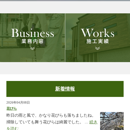
新着情報
2026年04月08日
花びら
昨日の雨と風で、かなり花びらも落ちましたね。
掃除していても舞う花びらは綺麗でした。 ...
続き
を読む