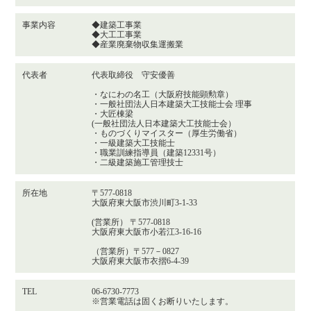
事業内容
◆建築工事業
◆大工工事業
◆産業廃棄物収集運搬業
代表者
代表取締役 守安優善
・なにわの名工（大阪府技能顕勲章）
・一般社団法人日本建築大工技能士会 理事
・大匠棟梁
(一般社団法人日本建築大工技能士会）
・ものづくりマイスター（厚生労働省）
・一級建築大工技能士
・職業訓練指導員（建築12331号）
・二級建築施工管理技士
所在地
〒577-0818
大阪府東大阪市渋川町3-1-33
(営業所） 〒577-0818
大阪府東大阪市小若江3-16-16
（営業所）〒577－0827
大阪府東大阪市衣摺6-4-39
TEL
06-6730-7773
※営業電話は固くお断りいたします。