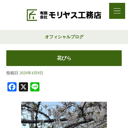
オフィシャルブログ
花びら
投稿日
2026年4月8日
Fa
X
Li
ce
ne
bo
ok