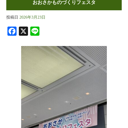
おおさかものづくりフェスタ
投稿日
2026年3月23日
Fa
X
Li
ce
ne
bo
ok