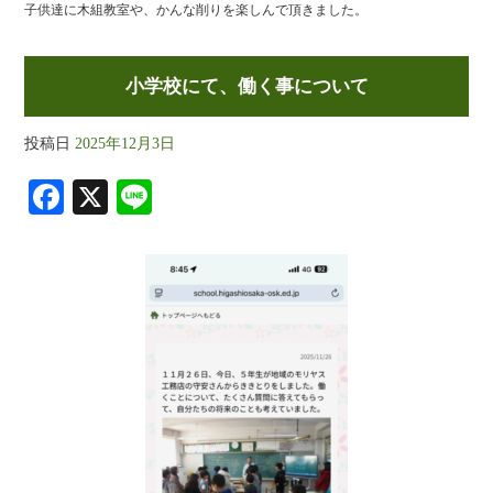
子供達に木組教室や、かんな削りを楽しんで頂きました。
小学校にて、働く事について
投稿日
2025年12月3日
Fa
X
Li
ce
ne
bo
ok