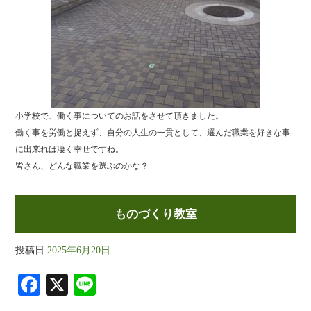
小学校で、働く事についてのお話をさせて頂きました。
働く事を労働と捉えず、自分の人生の一貫として、選んだ職業を好きな事
に出来れば凄く幸せですね。
皆さん、どんな職業を選ぶのかな？
ものづくり教室
投稿日
2025年6月20日
Fa
X
Li
ce
ne