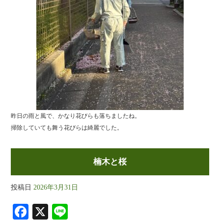
昨日の雨と風で、かなり花びらも落ちましたね。
掃除していても舞う花びらは綺麗でした。
楠木と桜
投稿日
2026年3月31日
Fa
X
Li