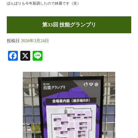
ぼんぼりも今年新調したので綺麗です（笑）
第33回 技能グランプリ
投稿日
2026年3月24日
Fa
X
Li
ce
ne
bo
ok