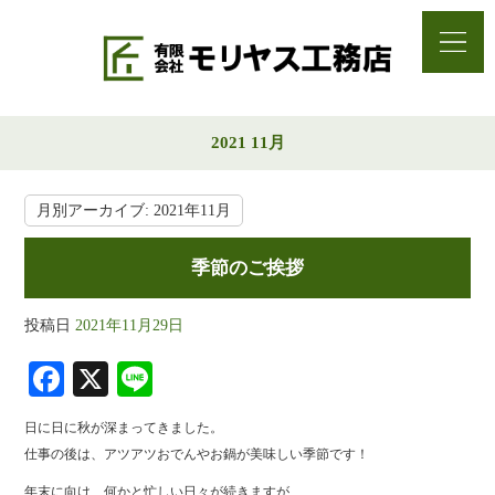
2021 11月
月別アーカイブ:
2021年11月
季節のご挨拶
投稿日
2021年11月29日
Fa
X
Li
ce
ne
日に日に秋が深まってきました。
bo
仕事の後は、アツアツおでんやお鍋が美味しい季節です！
ok
年末に向け、何かと忙しい日々が続きますが、