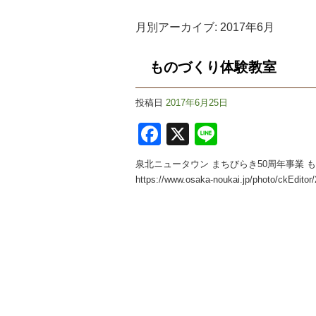
月別アーカイブ:
2017年6月
ものづくり体験教室
投稿日
2017年6月25日
F
X
Li
a
n
泉北ニュータウン まちびらき50周年事業 
c
e
https://www.osaka-noukai.jp/photo/ckEdi
e
b
o
o
k