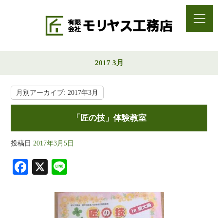
2017 3月
月別アーカイブ:
2017年3月
「匠の技」体験教室
投稿日
2017年3月5日
Fa
X
Li
ce
ne
bo
ok