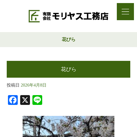
花びら
花びら
投稿日
2026年4月8日
Fa
X
Li
ce
ne
bo
ok