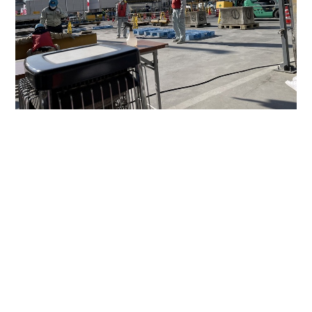
職種
大工（見習い可）
雇用形態
正社員・１人親方
学歴
不問
経験
不問