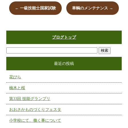
←
一級技能士国家試験
車輌のメンテナンス
→
ブログトップ
最近の投稿
花びら
楠木と桜
第33回 技能グランプリ
おおさかものづくりフェスタ
小学校にて、働く事について